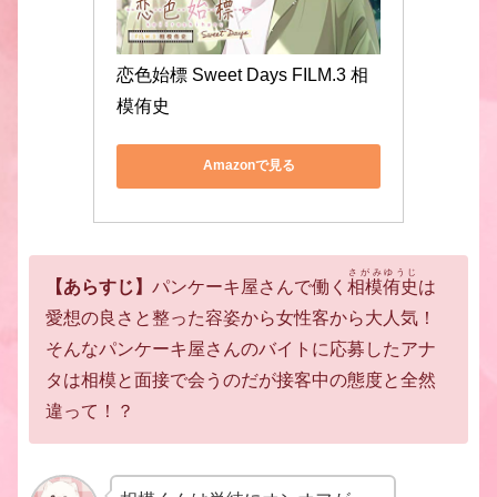
恋色始標 Sweet Days FILM.3 相
模侑史
Amazonで見る
さがみゆうじ
【あらすじ】
パンケーキ屋さんで働く
相模侑史
は
愛想の良さと整った容姿から
女性客から大人気！
そんなパンケーキ屋さんのバイトに応募した
アナ
タは相模と面接で会うのだが
接客中の態度と全然
違って！？