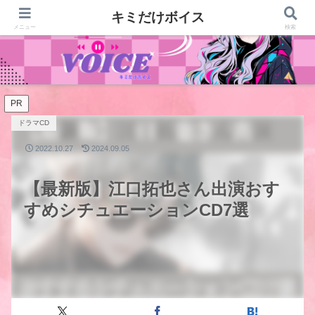
キミだけボイス
メニュー
検索
PR
ドラマCD
2022.10.27
2024.09.05
【最新版】江口拓也さん出演おす
すめシチュエーションCD7選