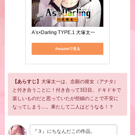
A's×Darling TYPE.1 犬塚太一
Amazonで見る
【あらすじ】
犬塚太一は、念願の彼女（アナタ）
と付き合うことに！
付き合って3日目。ドキドキで
楽しいものだと思っていたが
些細のことで不安に
なってしまう…。
果たして二人はどうなる！？
『３』にちなんだこの作品。