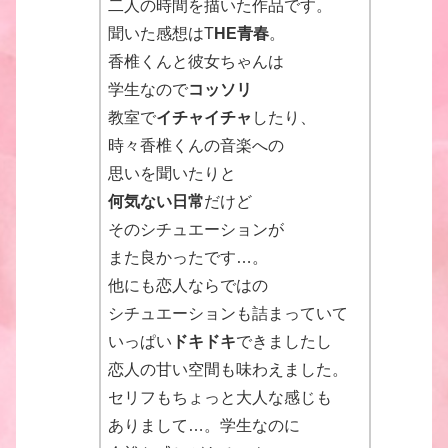
二人の時間を描いた作品です。
聞いた感想はT
HE青春
。
香椎くんと彼女ちゃんは
学生なので
コッソリ
教室で
イチャイチャ
したり、
時々香椎くんの音楽への
思いを聞いたりと
何気ない日常
だけど
そのシチュエーションが
また良かったです…。
他にも恋人ならではの
シチュエーションも詰まっていて
いっぱい
ドキドキ
できましたし
恋人の甘い空間も味わえました。
セリフもちょっと大人な感じも
ありまして…。学生なのに