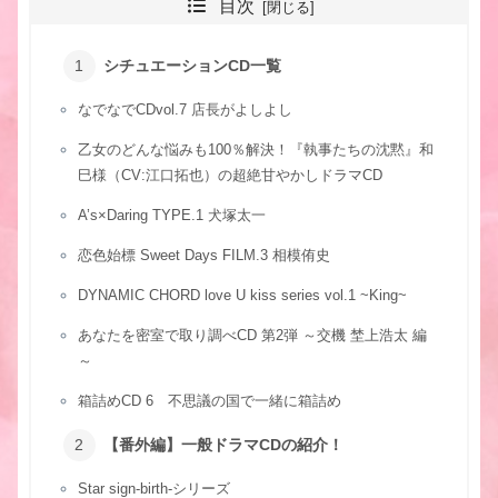
目次
シチュエーションCD一覧
なでなでCDvol.7 店長がよしよし
乙女のどんな悩みも100％解決！『執事たちの沈黙』和
巳様（CV:江口拓也）の超絶甘やかしドラマCD
A’s×Daring TYPE.1 犬塚太一
恋色始標 Sweet Days FILM.3 相模侑史
DYNAMIC CHORD love U kiss series vol.1 ~King~
あなたを密室で取り調べCD 第2弾 ～交機 埜上浩太 編
～
箱詰めCD 6 不思議の国で一緒に箱詰め
【番外編】一般ドラマCDの紹介！
Star sign-birth-シリーズ