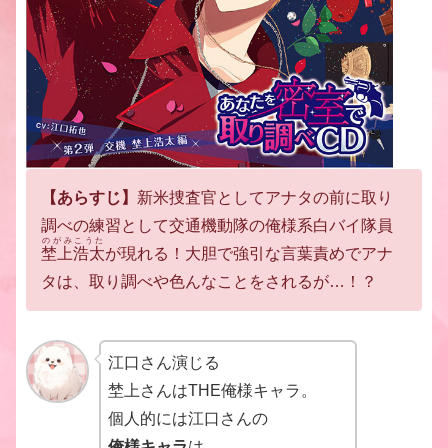
【あらすじ】
新米捜査官としてアナタの前に取り
調べの
練習として交通機動隊の俺様系白バイ隊員
のがみこうた
埜上浩太
が現れる！
大胆で強引な言葉責めでアナ
タは、
取り調べや色んなことをされるが…！？
江口さん演じる
埜上さんはTHE俺様キャラ。
個人的には江口さんの
俺様キャラ
は