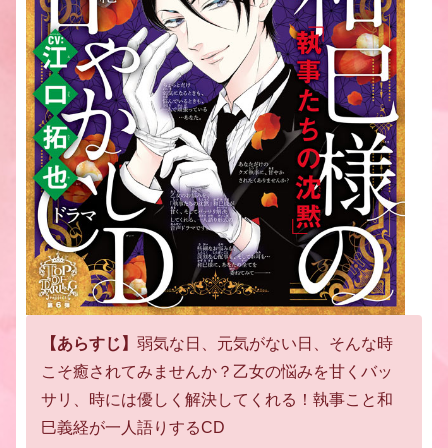
【あらすじ】
弱気な日、元気がない日、そんな時
こそ
癒されてみませんか？
乙女の悩みを甘くバッ
サリ、時には優しく
解決してくれる！執事こと和
巳義経が一人語りするCD