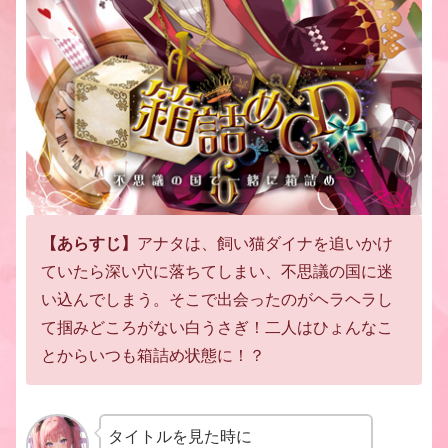
【あらすじ】
アナタは、飼い猫ダイナを追いかけ
ていたら
深い穴に落ちてしまい、不思議の国に迷
い込んでしまう。
そこで出会ったのがヘラヘラし
て掴みどころがない
白うさぎ！二人はひょんなこ
とから
いつも箱詰め状態に！？
タイトルを見た時に