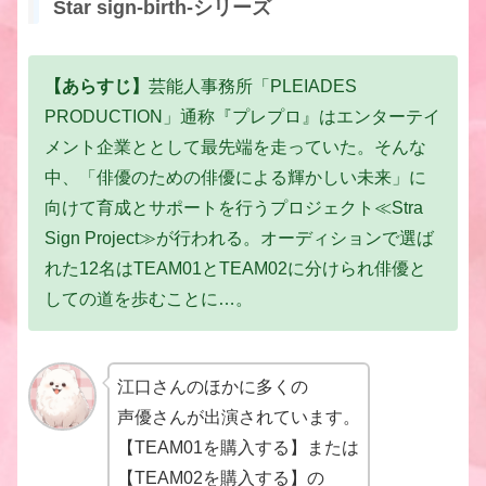
Star sign-birth-シリーズ
【あらすじ】
芸能人事務所「PLEIADES
PRODUCTION」
通称『プレプロ』はエンターテイ
メント企業ととして
最先端を走っていた。
そんな
中、「俳優のための俳優による輝かしい未来」に
向けて育成とサポートを行うプロジェクト
≪Stra
Sign Project≫が行われる。
オーディションで選ば
れた12名はTEAM01と
TEAM02に分けられ俳優と
しての道を歩むことに…。
江口さんのほかに多くの
声優さんが出演されています。
【TEAM01を購入する】または
【TEAM02を購入する】の