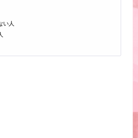
！
ない人
人