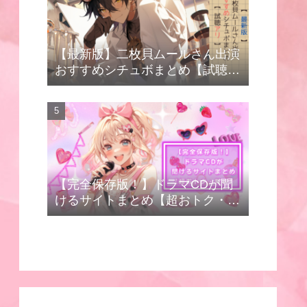
【最新版】二枚貝ムールさん出演
おすすめシチュボまとめ【試聴ア
リ】
【完全保存版！】ドラマCDが聞
けるサイトまとめ【超おトク・無
料】