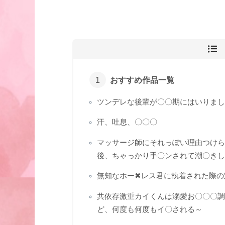
おすすめ作品一覧
ツンデレな後輩が〇〇期にはいりまし
汗、吐息、〇〇〇
マッサージ師にそれっぽい理由つけら
後、ちゃっかり手〇ンされて潮〇きし
無知なホー✖レス君に執着された際の
共依存激重カイくんは溺愛お〇〇〇調
ど、何度も何度もイ〇される～