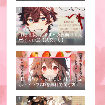
【厳選版】おすすめ女性向け同人
ボイス10選【試聴アリ】
【誰も教えてくれない！】シチュ
ボ・ドラマCDを無料で聞く方法4
選