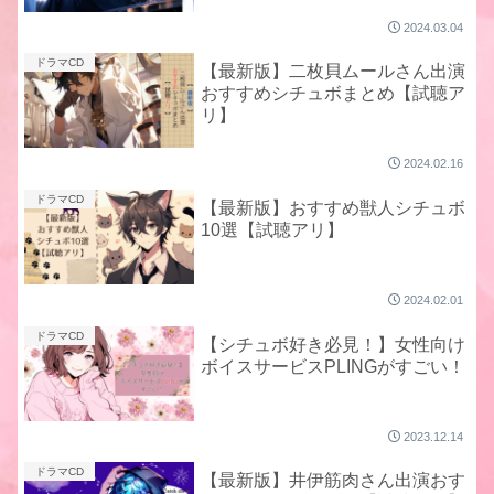
2024.03.04
ドラマCD
【最新版】二枚貝ムールさん出演
おすすめシチュボまとめ【試聴ア
リ】
2024.02.16
ドラマCD
【最新版】おすすめ獣人シチュボ
10選【試聴アリ】
2024.02.01
ドラマCD
【シチュボ好き必見！】女性向け
ボイスサービスPLINGがすごい！
2023.12.14
ドラマCD
【最新版】井伊筋肉さん出演おす