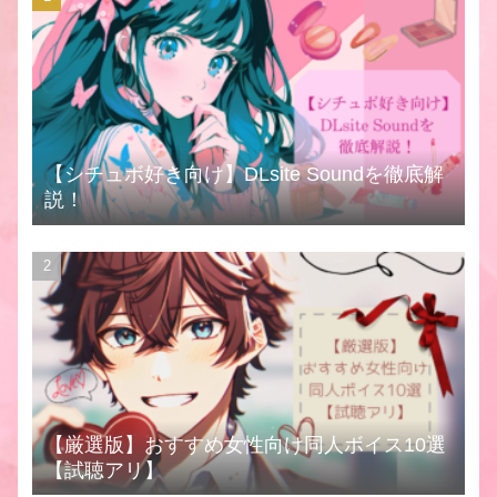
【シチュボ好き向け】DLsite Soundを徹底解
説！
【厳選版】おすすめ女性向け同人ボイス10選
【試聴アリ】